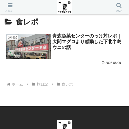
メニュー
検索
食レポ
青森魚菜センターのっけ丼レポ｜
旅日記
大間マグロより感動した下北半島
ウニの話
2025.08.09
ホーム
旅日記
食レポ