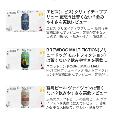
価格感を本音で解説します
ヱビス(エビス) クリエイティブブ
お酒記録
リュー 藍想うは苦くない？飲み
やすさを実飲レビュー
ヱビス クリエイティブブリュー 藍想うを
実際に飲んでレビュー。苦味が苦手な人
目線で、味わい・飲みやすさ・価格感を
本音で解説します
BREWDOG MALT FICTION(ブリ
お酒記録
ュードッグ モルトフィクション)
は苦くない？飲みやすさを実飲レ
ビュー
スコットランドのBREWDOG MALT
FICTION(ブリュードック モルトフィクシ
ョン) を実際に飲んでレビュー。苦味が苦
手な人目線で、味わい・飲みやすさ・価
格感を本音で解説します
宮島ビール ヴァイツェンは苦く
お酒記録
ない？飲みやすさを実飲レビュー
広島のクラフトビールの宮島ビール ヴァ
イツェンを実際に飲んでレビュー。苦味
が苦手な人目線で、味わい・飲みやす
さ・価格感を本音で解説します