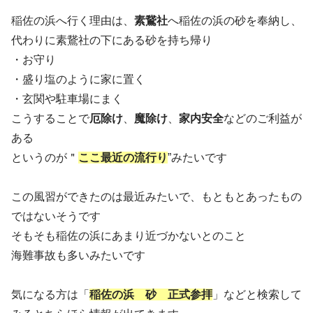
稲佐の浜へ行く理由は、
素鵞社
へ稲佐の浜の砂を奉納し、
代わりに素鵞社の下にある砂を持ち帰り
・お守り
・盛り塩のように家に置く
・玄関や駐車場にまく
こうすることで
厄除け
、
魔除け
、
家内安全
などのご利益が
ある
というのが＂
ここ最近の流行り
”みたいです
この風習ができたのは最近みたいで、もともとあったもの
ではないそうです
そもそも稲佐の浜にあまり近づかないとのこと
海難事故も多いみたいです
気になる方は「
稲佐の浜 砂 正式参拝
」などと検索して