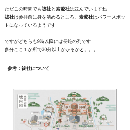
ただこの時間でも
祓社
と
素鵞社
は並んでいますね
祓社
は参拝前に身を清めるところ、
素鵞社
はパワースポッ
トになっているようです
ですがどちらも9時以降には長蛇の列です
多分ここ１か所で30分以上かかるかと。。。
参考：祓社
について