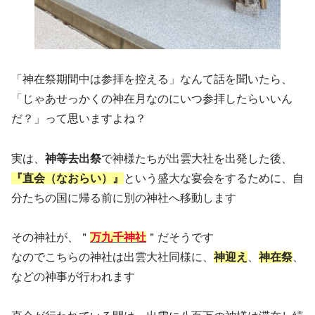
「神在祭期間中は参拝を控える」なんて話を聞いたら、
「じゃあせっかくの神在月なのにいつ参拝したらいいん
だ？」って思いますよね？
実は、
神等去出祭
で神様たちが出雲大社を出発した後、
『直会（なおらい）』
という盛大な宴会をするために、自
分たちの国に帰る前に別の神社へ移動します
その神社が、＂
万九千神社
＂だそうです
なのでこちらの神社は出雲大社同様に、
神迎え
、
神在祭
、
などの神事が行われます