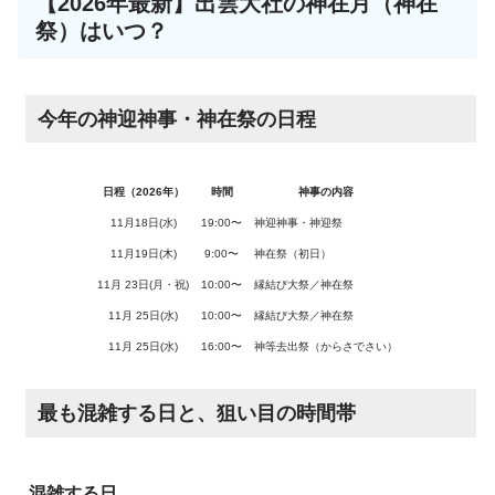
【2026年最新】出雲大社の神在月（神在
祭）はいつ？
今年の神迎神事・神在祭の日程
日程（2026年）
時間
神事の内容
11月18日(水)
19:00〜
神迎神事・神迎祭
11月19日(木)
9:00〜
神在祭（初日）
11月 23日(月・祝)
10:00〜
縁結び大祭／神在祭
11月 25日(水)
10:00〜
縁結び大祭／神在祭
11月 25日(水)
16:00〜
神等去出祭（からさでさい）
最も混雑する日と、狙い目の時間帯
混雑する日