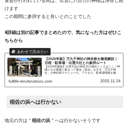
直会が行われている間は、出雲に八百万の神様は滞在し続
けます
この期間に参拝すると良いとのことでした
⬇️詳細は別の記事でまとめたので、気になった方はぜひこ
ちらから
【2026年版】万九千神社の神在祭を徹底解説｜
日程・駐車場・出雲大社との参拝ルート
【2026年最新】出雲大社の神在月の締めくくりはここ！神
様たちが最後に集まって宴会（直会）をする「万九千神
社」の神在祭スケジュール、アクセス、駐車場情報を徹底
解説
2025.11.24
fulllife-teruterubozu.com
稲佐の浜へは行かない
地元の方は＂
稲佐の浜
＂へは行かないそうです