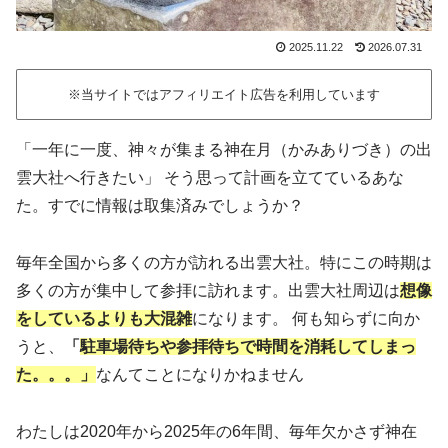
2025.11.22
2026.07.31
※当サイトではアフィリエイト広告を利用しています
「一年に一度、神々が集まる神在月（かみありづき）の出
雲大社へ行きたい」 そう思って計画を立てているあな
た。すでに情報は取集済みでしょうか？
毎年全国から多くの方が訪れる出雲大社。特にこの時期は
多くの方が集中して参拝に訪れます。出雲大社周辺は
想像
をしているよりも大混雑
になります。 何も知らずに向か
うと、
「
駐車場待ちや参拝待ちで時間を消耗してしまっ
た。。。」
なんてことになりかねません
わたしは2020年から2025年の6年間、毎年欠かさず神在