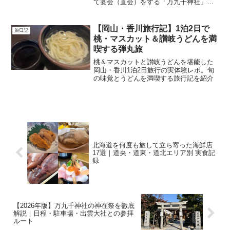
て宴会（直会）をする「万九千神社」の
神在祭スケジュール、アクセス、駐車場
情報を徹底解説
【岡山・香川旅行記】1泊2日で
旅日記
桃・マスカット＆讃岐うどんを満
喫する弾丸旅
桃＆マスカットと讃岐うどんを堪能した
岡山・香川1泊2日旅行の実体験レポ。旬
の味覚とうどんを満喫する旅行記を紹介
北海道を何度も旅して立ち寄った海鮮店
17選｜道央・道東・道北エリア別 実食記
録
【2026年版】万九千神社の神在祭を徹底
解説｜日程・駐車場・出雲大社との参拝
ルート