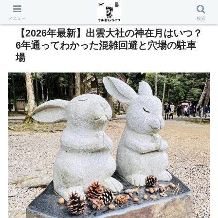
メニュー
検索
【2026年最新】出雲大社の神在月はいつ？
6年通ってわかった混雑回避と穴場の駐車
場