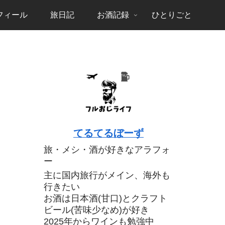
フィール
旅日記
お酒記録
ひとりごと
てるてるぼーず
旅・メシ・酒が好きなアラフォ
ー
主に国内旅行がメイン、海外も
行きたい
お酒は日本酒(甘口)とクラフト
ビール(苦味少なめ)が好き
2025年からワインも勉強中