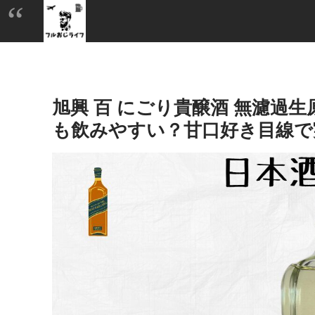
旭興 百 にごり貴醸酒 無濾過
も飲みやすい？甘口好き目線で