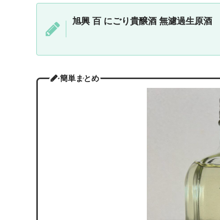
旭興 百 にごり貴醸酒 無濾過生原酒
簡単まとめ