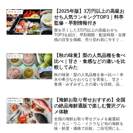
媛のみかんなどをわざわざ現地まで足を
運んで食べ比べてきましたただ、正直に
言うと「できれば通販で手軽に買いた
【2025年版】3万円以上の高級お
ひとりごと
い」と思っていましたあなた...
せち人気ランキングTOP3｜料亭
監修・早割情報付き
贅を尽くした3万円以上の高級おせち
TOP3を紹介。早割期限・配送時期・在庫
残の目安を掲載、売り切れ前に今すぐチ
ェックして確実に予約しましょう
【秋の味覚】梨の人気品種を食べ
ひとりごと
比べ｜甘さ・食感などの違いを比
較してみた
秋の味覚・梨の人気品種を食べ比べ！幸
水や希少なかおりなどを実食し、甘さ・
食感・みずみずしさの違いを比較。品種
ごとの特徴とおすすめを紹介
【海鮮お取り寄せおすすめ】全国
ひとりごと
の絶品海鮮通販で楽しむ贅沢グル
メ体験
全国の海鮮お取り寄せグルメを厳選紹
介！カニ・ウニ・イクラなど旬の海鮮を
味・鮮度・価格で比較。ご自宅用にもギ