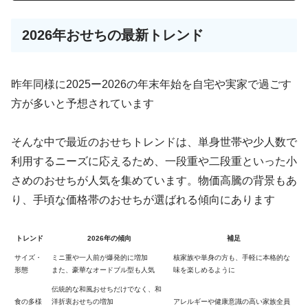
2026年おせちの最新トレンド
昨年同様に2025ー2026の年末年始を自宅や実家で過ごす
方が多いと予想されています
そんな中で最近のおせちトレンドは、単身世帯や少人数で
利用するニーズに応えるため、一段重や二段重といった小
さめのおせちが人気を集めています。物価高騰の背景もあ
り、手頃な価格帯のおせちが選ばれる傾向にあります
トレンド
2026年の傾向
補足
サイズ・
ミニ重や一人前が爆発的に増加
核家族や単身の方も、手軽に本格的な
形態
また、豪華なオードブル型も人気
味を楽しめるように
伝統的な和風おせちだけでなく、和
食の多様
洋折衷おせちの増加
アレルギーや健康意識の高い家族全員