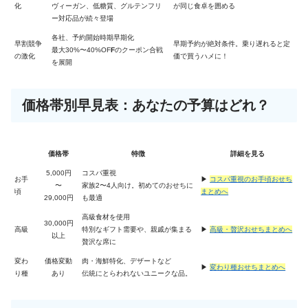
化
ヴィーガン、低糖質、グルテンフリ
が同じ食卓を囲める
ー対応品が続々登場
各社、予約開始時期早期化
早割競争
早期予約が絶対条件。乗り遅れると定
最大30%〜40%OF
F
のクーポン合戦
の激化
価で買うハメに！
を展開
価格帯別早見表：あなたの予算はどれ？
価格帯
特徴
詳細を見る
5,000円
コスパ重視
お手
▶︎
コスパ重視のお手頃おせち
〜
家族2〜4人向け。初めてのおせちに
頃
まとめへ
29,000円
も最適
高級食材を使用
30,000円
高級
特別なギフト需要や、親戚が集まる
▶︎
高級・贅沢おせちまとめへ
以上
贅沢な席に
変わ
価格変動
肉・海鮮特化、デザートなど
▶︎
変わり種おせちまとめへ
り種
あり
伝統にとらわれないユニークな品。