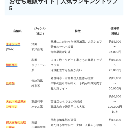
おせち通販サイト｜人気ランキングトップ
5
ジャンル
価格帯
店舗名
特徴
（主力）
（税込）
素材にこだわった無添加系。人気シェフ
約15,000
オイシック
洋風
監修おせちも多数
〜
(Oisix）
和洋折衷
毎年早割が好評
35,000円
和風
口コミ数・リピート率ともに業界トップ
約10,000
博多久松
ボリューム
クラス
〜
系
冷凍配送でも品質が高い
25,000円
老舗料亭・有名料理人監修が充実
約15,000
伝統和風
匠本舗
早割の割引率が高く、予約が早期完売す
〜
料亭系
る人気サイト
50,000円
約20,000
大丸・松坂屋オ
高級料亭
百貨店ならではの信頼感
〜
ンライン
ホテル系
高級志向で贈答用にも人気
100,000円
以上
目利き編集部が厳選
約12,000
婦人画報のお取
高級
見た目も華やかで、夫婦二人暮らしや贈
〜
り寄せ
少量贅沢系