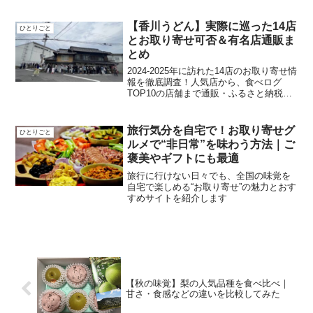
フトにもおすすめの通販商品を紹介しま
す
【香川うどん】実際に巡った14店
ひとりごと
とお取り寄せ可否＆有名店通販ま
とめ
2024-2025年に訪れた14店のお取り寄せ情
報を徹底調査！人気店から、食べログ
TOP10の店舗まで通販・ふるさと納税の
可否を一覧化しました。行列店の味を自
宅で楽しみたい方必見です。失敗しない
香川うどん選びの参考にどうぞ
旅行気分を自宅で！お取り寄せグ
ひとりごと
ルメで“非日常”を味わう方法｜ご
褒美やギフトにも最適
旅行に行けない日々でも、全国の味覚を
自宅で楽しめる“お取り寄せ”の魅力とおす
すめサイトを紹介します
【秋の味覚】梨の人気品種を食べ比べ｜
甘さ・食感などの違いを比較してみた