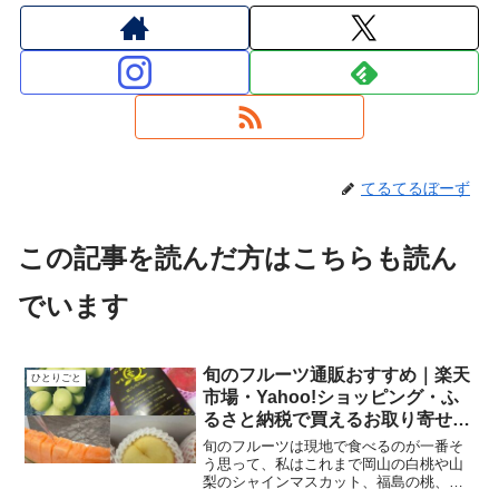
てるてるぼーず
この記事を読んだ方はこちらも読ん
でいます
旬のフルーツ通販おすすめ｜楽天
ひとりごと
市場・Yahoo!ショッピング・ふ
るさと納税で買えるお取り寄せガ
イド
旬のフルーツは現地で食べるのが一番そ
う思って、私はこれまで岡山の白桃や山
梨のシャインマスカット、福島の桃、愛