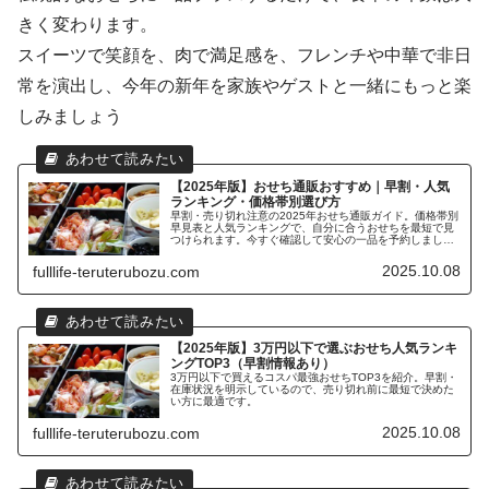
きく変わります。
スイーツで笑顔を、肉で満足感を、フレンチや中華で非日
常を演出し、今年の新年を家族やゲストと一緒にもっと楽
しみましょう
【2025年版】おせち通販おすすめ｜早割・人気
ランキング・価格帯別選び方
早割・売り切れ注意の2025年おせち通販ガイド。価格帯別
早見表と人気ランキングで、自分に合うおせちを最短で見
つけられます。今すぐ確認して安心の一品を予約しましょ
う
2025.10.08
fulllife-teruterubozu.com
【2025年版】3万円以下で選ぶおせち人気ランキ
ングTOP3（早割情報あり）
3万円以下で買えるコスパ最強おせちTOP3を紹介。早割・
在庫状況を明示しているので、売り切れ前に最短で決めた
い方に最適です。
2025.10.08
fulllife-teruterubozu.com