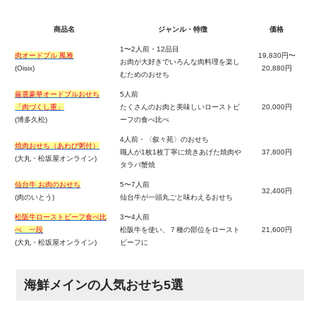
商品名
ジャンル・特徴
価格
1〜2人前・12品目
肉オードブル 鳳雅
19,830円〜
お肉が大好きでいろんな肉料理を楽し
(Oisix)
20,880円
むためのおせち
厳選豪華オードブルおせち
5人前
「肉づくし重」
たくさんのお肉と美味しいローストビ
20,000円
(博多久松)
ーフの食べ比べ
4人前・〈叙々苑〉のおせち
焼肉おせち（あわび粥付）
職人が1枚1枚丁寧に焼きあげた焼肉や
37,800円
(大丸・松坂屋オンライン)
タラバ蟹焼
仙台牛 お肉のおせち
5〜7人前
32,400円
(肉のいとう)
仙台牛が一頭丸ごと味わえるおせち
松阪牛ローストビーフ食べ比
3〜4人前
べ 一段
松阪牛を使い、７種の部位をロースト
21,600円
(大丸・松坂屋オンライン)
ビーフに
海鮮メインの人気おせち5選