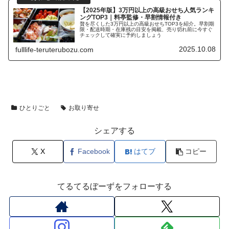
【2025年版】3万円以上の高級おせち人気ランキ
ングTOP3｜料亭監修・早割情報付き
贅を尽くした3万円以上の高級おせちTOP3を紹介。早割期
限・配送時期・在庫残の目安を掲載、売り切れ前に今すぐ
チェックして確実に予約しましょう
2025.10.08
fulllife-teruterubozu.com
ひとりごと
お取り寄せ
シェアする
X
Facebook
はてブ
コピー
てるてるぼーずをフォローする