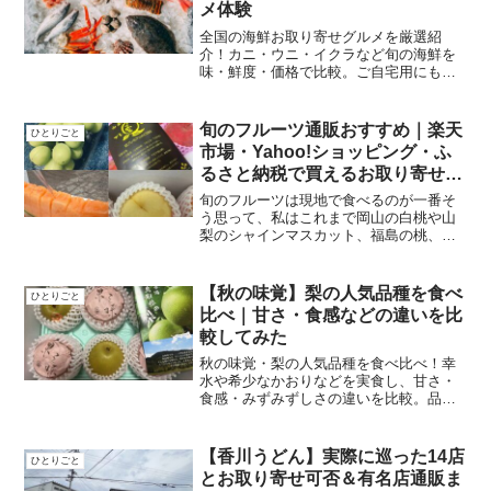
メ体験
全国の海鮮お取り寄せグルメを厳選紹
介！カニ・ウニ・イクラなど旬の海鮮を
味・鮮度・価格で比較。ご自宅用にもギ
フトにもおすすめの通販商品を紹介しま
す
旬のフルーツ通販おすすめ｜楽天
ひとりごと
市場・Yahoo!ショッピング・ふ
るさと納税で買えるお取り寄せガ
イド
旬のフルーツは現地で食べるのが一番そ
う思って、私はこれまで岡山の白桃や山
梨のシャインマスカット、福島の桃、愛
媛のみかんなどをわざわざ現地まで足を
運んで食べ比べてきましたただ、正直に
言うと「できれば通販で手軽に買いた
【秋の味覚】梨の人気品種を食べ
ひとりごと
い」と思っていましたあなた...
比べ｜甘さ・食感などの違いを比
較してみた
秋の味覚・梨の人気品種を食べ比べ！幸
水や希少なかおりなどを実食し、甘さ・
食感・みずみずしさの違いを比較。品種
ごとの特徴とおすすめを紹介
【香川うどん】実際に巡った14店
ひとりごと
とお取り寄せ可否＆有名店通販ま