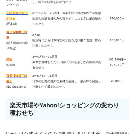
し、極上の味覚を詰め合わせ
ンライン)
伝統京おせち う
6〜10人前・72品目・道楽十四代目政治郎完全監修
かたま
国産の高級食材のみの贅を尽くしたまさに最高級の
170,000円
(匠本舗)
生おせち
おせち亀甲三段
3人前
重
明治時代から日本料理の伝統を受け継ぐ老舗『懐石
135,000円
(婦人画報のお取
辻留』のおせち
り寄せ)
3〜4人前・37品目
絢宝
102,390円〜
豪華な食材をこだわり抜いた味を楽しむ高級感のあ
(Oisix)
107,780円
るおせち
寶重【特選三段
4〜5人前・34品目
重】
日本の山海の贅沢な素材を使用し、最高峰を目指し
90,000円
(SL Creations)
た華やかで最上のおせち
楽天市場やYahoo!ショッピングの変わり
種おせち
おせちは公式サイトのみの販売もありますが、楽天市場や