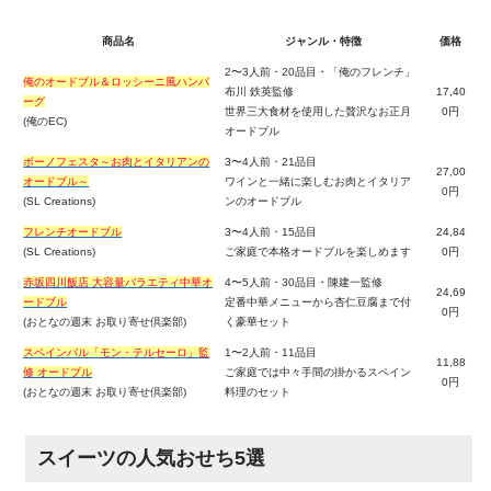
商品名
ジャンル・特徴
価格
2〜3人前・20品目・「俺のフレンチ」
俺のオードブル＆ロッシーニ風ハンバ
布川 鉄英監修
17,40
ーグ
世界三大食材を使用した贅沢なお正月
0円
(俺のEC)
オードブル
ボーノフェスタ～お肉とイタリアンの
3〜4人前・21品目
27,00
オードブル～
ワインと一緒に楽しむお肉とイタリア
0円
(SL Creations)
ンのオードブル
フレンチオードブル
3〜4人前・15品目
24,84
(SL Creations)
ご家庭で本格オードブルを楽しめます
0円
赤坂四川飯店 大容量バラエティ中華オ
4〜5人前・30品目・陳建一監修
24,69
ードブル
定番中華メニューから杏仁豆腐まで付
0円
(おとなの週末 お取り寄せ倶楽部)
く豪華セット
スペインバル「モン・テルセーロ」監
1〜2人前・11品目
11,88
修 オードブル
ご家庭では中々手間の掛かるスペイン
0円
(おとなの週末 お取り寄せ倶楽部)
料理のセット
スイーツの人気おせち5選