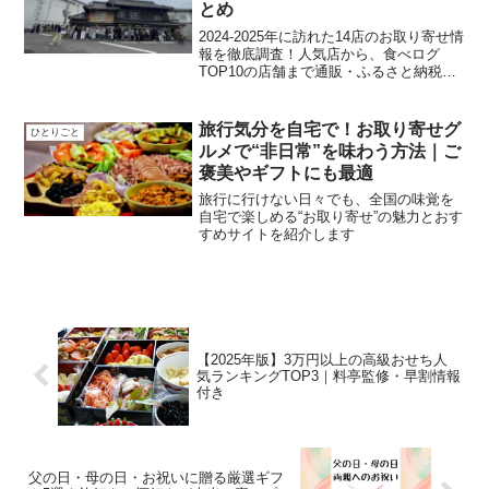
とめ
2024-2025年に訪れた14店のお取り寄せ情
報を徹底調査！人気店から、食べログ
TOP10の店舗まで通販・ふるさと納税の
可否を一覧化しました。行列店の味を自
宅で楽しみたい方必見です。失敗しない
香川うどん選びの参考にどうぞ
旅行気分を自宅で！お取り寄せグ
ひとりごと
ルメで“非日常”を味わう方法｜ご
褒美やギフトにも最適
旅行に行けない日々でも、全国の味覚を
自宅で楽しめる“お取り寄せ”の魅力とおす
すめサイトを紹介します
【2025年版】3万円以上の高級おせち人
気ランキングTOP3｜料亭監修・早割情報
付き
父の日・母の日・お祝いに贈る厳選ギフ