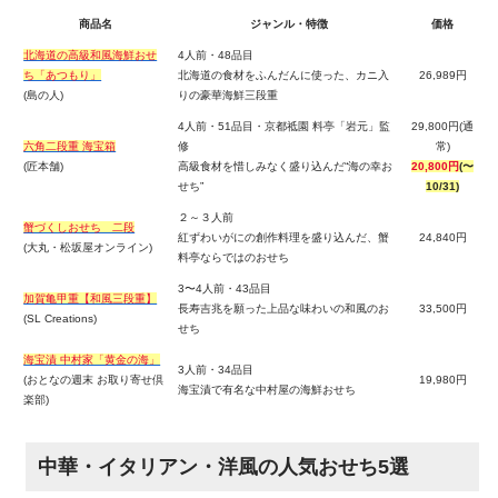
商品名
ジャンル・特徴
価格
北海道の高級和風海鮮おせ
4人前・48品目
ち「あつもり」
北海道の食材をふんだんに使った、カニ入
26,989円
(島の人)
りの豪華海鮮三段重
4人前・51品目・京都祗園 料亭「岩元」監
29,800円(通
六角二段重 海宝箱
修
常)
(匠本舗)
高級食材を惜しみなく盛り込んだ“海の幸お
20,800円
(〜
せち”
10/31)
２～３人前
蟹づくしおせち 二段
紅ずわいがにの創作料理を盛り込んだ、蟹
24,840円
(大丸・松坂屋オンライン)
料亭ならではのおせち
3〜4人前・43品目
加賀亀甲重【和風三段重】
長寿吉兆を願った上品な味わいの和風のお
33,500円
(SL Creations)
せち
海宝漬 中村家「黄金の海」
3人前・34品目
(おとなの週末 お取り寄せ倶
19,980円
海宝漬で有名な中村屋の海鮮おせち
楽部)
中華・イタリアン・洋風の人気おせち5選