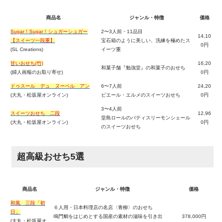
商品名
ジャンル・特徴
価格
Sugar！Sugar！シュガーシュガー
2〜3人前・11品目
14,10
【スイーツ一段重】
宝石箱のように美しい、洗練を極めたス
0円
(SL Creations)
イーツ重
甘いおせち(竹)
16,20
和菓子舗『勉強堂』の和菓子のおせち
(婦人画報のお取り寄せ)
0円
ドゥスール デュ ヌーベル アン
6〜7人前
24,20
(大丸・松坂屋オンライン)
ピエール・エルメのスイーツおせち
0円
3〜4人前
スイーツおせち 二段
12,96
堂島ロールのパティスリーモンシェール
(大丸・松坂屋オンライン)
0円
のスイーツおせち
超高級おせち5選
商品名
ジャンル・特徴
価格
和風 三段「初
６人用・日本料理店の名店〈青柳〉のおせち
日」
鳴門鯛をはじめとする国産の素材の滋味を引き出
378,000円
(大丸・松坂屋オ