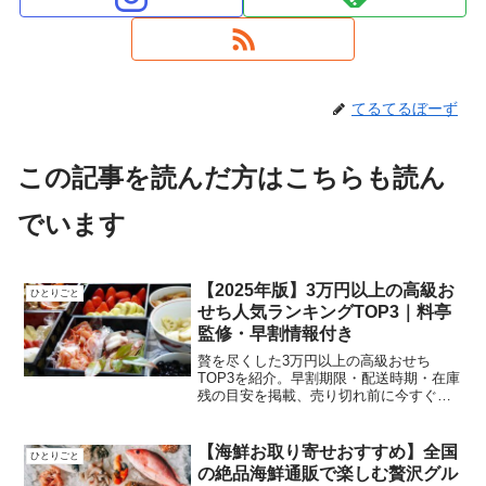
てるてるぼーず
この記事を読んだ方はこちらも読ん
でいます
【2025年版】3万円以上の高級お
ひとりごと
せち人気ランキングTOP3｜料亭
監修・早割情報付き
贅を尽くした3万円以上の高級おせち
TOP3を紹介。早割期限・配送時期・在庫
残の目安を掲載、売り切れ前に今すぐチ
ェックして確実に予約しましょう
【海鮮お取り寄せおすすめ】全国
ひとりごと
の絶品海鮮通販で楽しむ贅沢グル