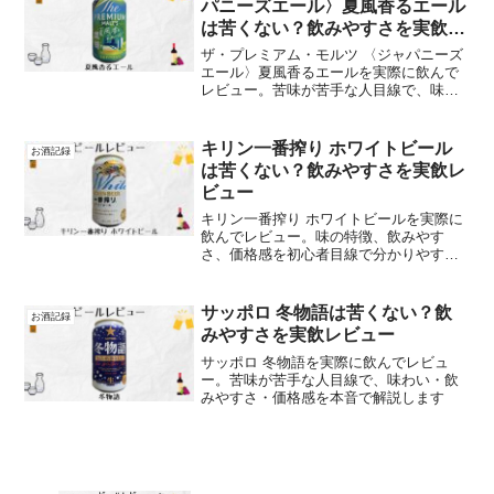
パニーズエール〉夏風香るエール
は苦くない？飲みやすさを実飲レ
ビュー
ザ・プレミアム・モルツ 〈ジャパニーズ
エール〉夏風香るエールを実際に飲んで
レビュー。苦味が苦手な人目線で、味わ
い・飲みやすさ・価格感を本音で解説し
ます
キリン一番搾り ホワイトビール
お酒記録
は苦くない？飲みやすさを実飲レ
ビュー
キリン一番搾り ホワイトビールを実際に
飲んでレビュー。味の特徴、飲みやす
さ、価格感を初心者目線で分かりやすく
解説します
サッポロ 冬物語は苦くない？飲
お酒記録
みやすさを実飲レビュー
サッポロ 冬物語を実際に飲んでレビュ
ー。苦味が苦手な人目線で、味わい・飲
みやすさ・価格感を本音で解説します